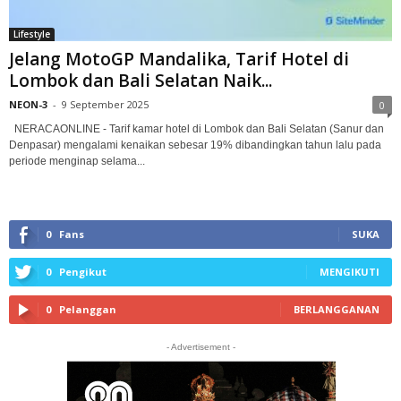
Lifestyle
Jelang MotoGP Mandalika, Tarif Hotel di
Lombok dan Bali Selatan Naik...
NEON-3
-
9 September 2025
0
NERACAONLINE - Tarif kamar hotel di Lombok dan Bali Selatan (Sanur dan
Denpasar) mengalami kenaikan sebesar 19% dibandingkan tahun lalu pada
periode menginap selama...
0
Fans
SUKA
0
Pengikut
MENGIKUTI
0
Pelanggan
BERLANGGANAN
- Advertisement -