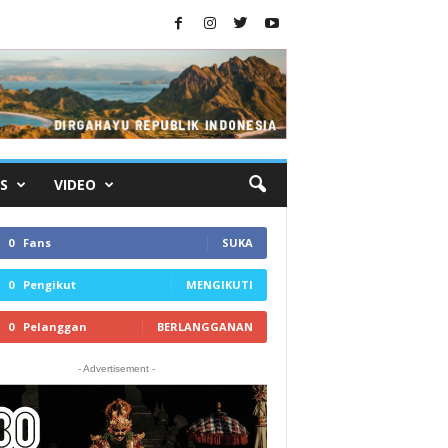
S
VIDEO
0
Fans
SUKA
0
Pengikut
MENGIKUTI
0
Pelanggan
BERLANGGANAN
- Advertisement -