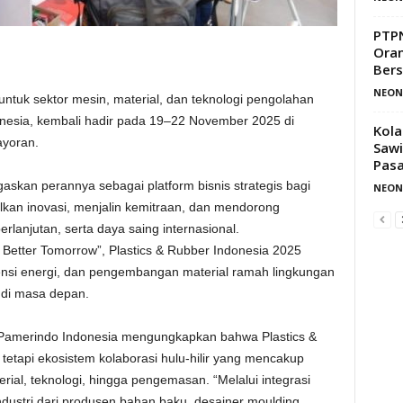
PTPN
Oran
Ber
NEON
untuk sektor mesin, material, dan teknologi pengolahan
ndonesia, kembali hadir pada 19–22 November 2025 di
Kola
ayoran.
Sawi
Pas
skan perannya sebagai platform bisnis strategis bagi
NEON
lkan inovasi, menjalin kemitraan, dan mendorong
erlanjutan, serta daya saing internasional.
 Better Tomorrow”, Plastics & Rubber Indonesia 2025
isiensi energi, dan pengembangan material ramah lingkungan
 di masa depan.
T Pamerindo Indonesia mengungkapkan bahwa Plastics &
etapi ekosistem kolaborasi hulu-hilir yang mencakup
aterial, teknologi, hingga pengemasan. “Melalui integrasi
ustri dari produsen bahan baku, desainer moulding,