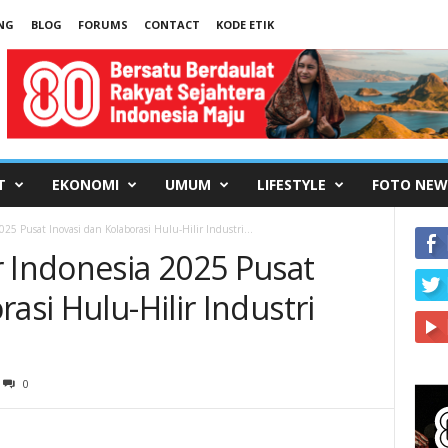
NG
BLOG
FORUMS
CONTACT
KODE ETIK
T
EKONOMI
UMUM
LIFESTYLE
FOTO NEW
25 Pusat Inovasi dan Kolaborasi Hulu-Hilir Industri...
r Indonesia 2025 Pusat
asi Hulu-Hilir Industri
0