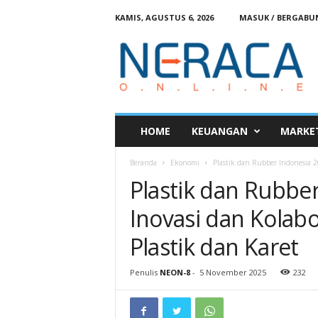
KAMIS, AGUSTUS 6, 2026
MASUK / BERGABU
N
e
r
a
c
a
O
HOME
KEUANGAN
MARKE
n
l
Beranda
Ekonomi
Plastik dan Rubber Indonesia 20
i
Plastik dan Rubbe
n
e
Inovasi dan Kolabor
Plastik dan Karet
Penulis
NEON-8
-
5 November 2025
232