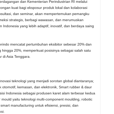
erdagangan dan Kementerian Perindustrian RI melalui
ongan kuat bagi eksposur produk lokal dan kolaborasi
onsultasi, dan seminar, akan mempertemukan pemangku
eksi strategis, berbagi wawasan, dan merumuskan
Indonesia yang lebih adaptif, inovatif, dan berdaya saing
amerindo mencatat pertumbuhan eksibitor sebesar 20% dan
 hingga 20%, memperkuat posisinya sebagai salah satu
r di Asia Tenggara.
vasi teknologi yang menjadi sorotan global diantaranya;
k otomotif, kemasan, dan elektronik, Smart rubber & daur
si Indonesia sebagai produsen karet alam terbesar kedua
 mould yaitu teknologi multi-component moulding, robotic
 smart manufacturing untuk efisiensi, presisi, dan
si.