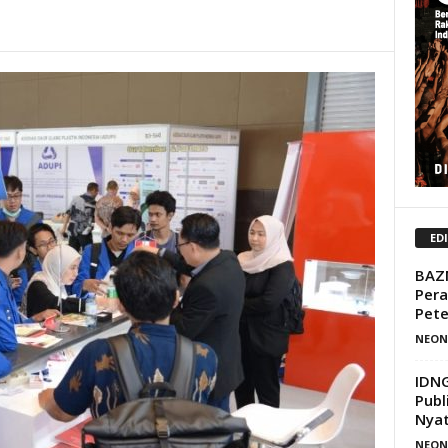
ED
BAZN
Pera
Pete
NEON
IDNG
Publ
Nya
NEON