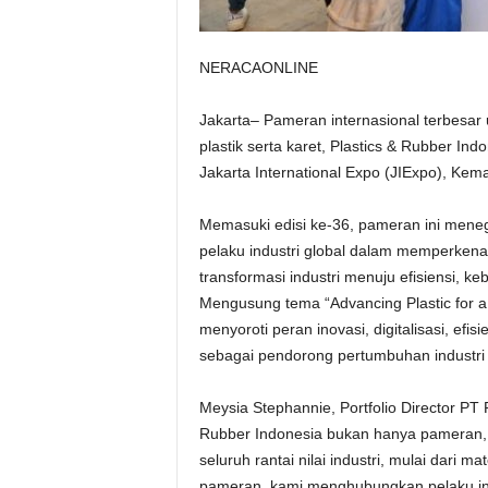
NERACAONLINE
Jakarta– Pameran internasional terbesar 
plastik serta karet, Plastics & Rubber I
Jakarta International Expo (JIExpo), Kem
Memasuki edisi ke-36, pameran ini menega
pelaku industri global dalam memperkena
transformasi industri menuju efisiensi, keb
Mengusung tema “Advancing Plastic for a
menyoroti peran inovasi, digitalisasi, ef
sebagai pendorong pertumbuhan industri
Meysia Stephannie, Portfolio Director P
Rubber Indonesia bukan hanya pameran, t
seluruh rantai nilai industri, mulai dari m
pameran, kami menghubungkan pelaku ind