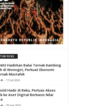
ITOR PICKS
AS Hadirkan Balai Ternak Kambing
h di Wonogiri, Perkuat Ekonomi
rnak Mustahik
-9
-
17 Juli 2026
old Hadir di Reku, Perluas Akses
ik ke Aset Digital Berbasis Nilai
ta
-4
-
20 Juni 2026