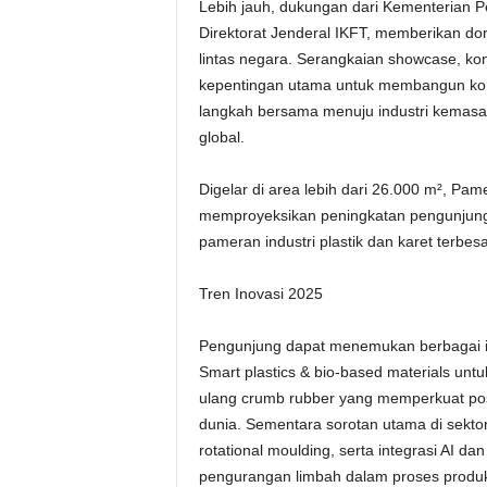
Lebih jauh, dukungan dari Kementerian P
Direktorat Jenderal IKFT, memberikan dor
lintas negara. Serangkaian showcase, k
kepentingan utama untuk membangun kon
langkah bersama menuju industri kemasan 
global.
Digelar di area lebih dari 26.000 m², P
memproyeksikan peningkatan pengunjung
pameran industri plastik dan karet terbesa
Tren Inovasi 2025
Pengunjung dapat menemukan berbagai ino
Smart plastics & bio-based materials untu
ulang crumb rubber yang memperkuat posi
dunia. Sementara sorotan utama di sektor
rotational moulding, serta integrasi AI dan
pengurangan limbah dalam proses produk