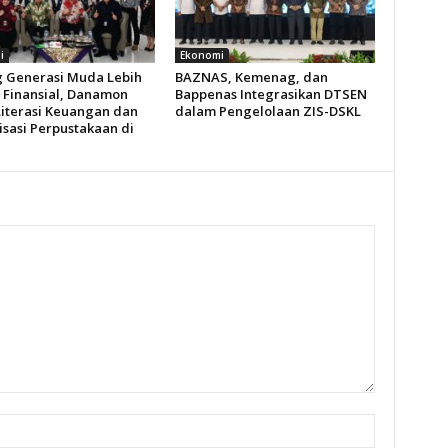
i
Ekonomi
 Generasi Muda Lebih
BAZNAS, Kemenag, dan
 Finansial, Danamon
Bappenas Integrasikan DTSEN
Literasi Keuangan dan
dalam Pengelolaan ZIS-DSKL
isasi Perpustakaan di