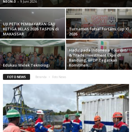
NEON-3
-
9 Juni 2026
UJI PETIK PEMBAYARAN GAJI
KETIGA BELAS 2026 TASPEN di
Turnamen Futsal Fortami Cup XI
MAKASSAR
2026
Hadir pada Indonesia Tourism
& Trade Investment Expo di
Bandung, BPDP Tegaskan
Edukasi Melek Teknologi
Komitmen...
FOTO NEWS
Beranda
Foto News