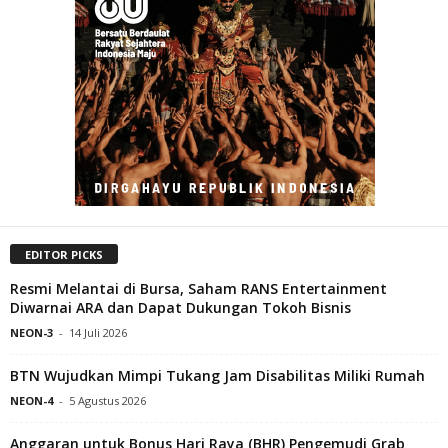
EDITOR PICKS
Resmi Melantai di Bursa, Saham RANS Entertainment
Diwarnai ARA dan Dapat Dukungan Tokoh Bisnis
NEON-3
-
14 Juli 2026
BTN Wujudkan Mimpi Tukang Jam Disabilitas Miliki Rumah
NEON-4
-
5 Agustus 2026
Anggaran untuk Bonus Hari Raya (BHR) Pengemudi Grab