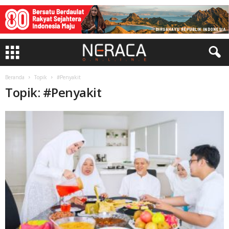
Beranda
Topik
#Penyakit
Topik: #Penyakit