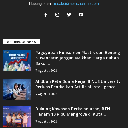
Hubungi kami:
redaksi@neracaonline.com
ARTIKEL LAINNYA
Paguyuban Konsumen Plastik dan Benang
Nusantara: Jangan Naikkan Harga Bahan
Baku,...
7 Agustus 2026
AI Ubah Peta Dunia Kerja, BINUS University
Perluas Pendidikan Artificial Intelligence
7 Agustus 2026
Dukung Kawasan Berkelanjutan, BTN
Tanam 10 Ribu Mangrove di Kuta...
7 Agustus 2026