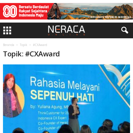
Beranda
Topik
#CXAward
Topik: #CXAward