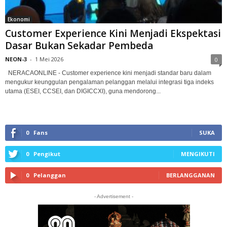
Ekonomi
Customer Experience Kini Menjadi Ekspektasi
Dasar Bukan Sekadar Pembeda
NEON-3
-
1 Mei 2026
0
NERACAONLINE - Customer experience kini menjadi standar baru dalam
mengukur keunggulan pengalaman pelanggan melalui integrasi tiga indeks
utama (ESEI, CCSEI, dan DIGICCXI), guna mendorong...
0
Fans
SUKA
0
Pengikut
MENGIKUTI
0
Pelanggan
BERLANGGANAN
- Advertisement -