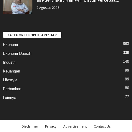
889 Sertifikat Hak PVT Untuk Percepat...
7 Agustus 2026
KATEGORI E POPULLARIZUAR
663
Ekonomi
339
Ekonomi Daerah
140
Industri
99
Keuangan
99
Lifestyle
80
Perbankan
77
Lainnya
Disclaimer
Privacy
Advertisement
Contact Us