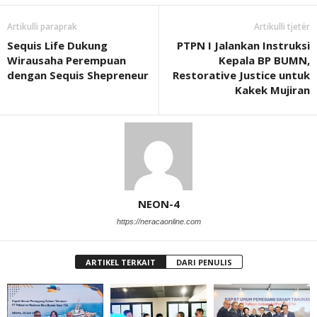
Artikulli paraprak
Artikulli tjetër
Sequis Life Dukung
PTPN I Jalankan Instruksi
Wirausaha Perempuan
Kepala BP BUMN,
dengan Sequis Shepreneur
Restorative Justice untuk
Kakek Mujiran
NEON-4
https://neracaonline.com
ARTIKEL TERKAIT
DARI PENULIS