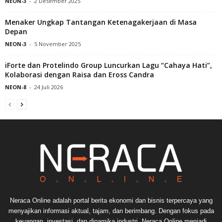
NEON-3
-
2 Desember 2025
Menaker Ungkap Tantangan Ketenagakerjaan di Masa
Depan
NEON-3
-
5 November 2025
iForte dan Protelindo Group Luncurkan Lagu “Cahaya Hati”,
Kolaborasi dengan Raisa dan Eross Candra
NEON-8
-
24 Juli 2026
Neraca Online adalah portal berita ekonomi dan bisnis terpercaya yang
menyajikan informasi aktual, tajam, dan berimbang. Dengan fokus pada
keuangan, investasi, dan dinamika industri, Neraca Online menjadi