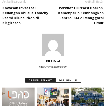
Artikulli paraprak
Artikulli tjetër
Kawasan Investasi
Perkuat Hilirisasi Daerah,
Keuangan Khusus Tamchy
Kemenperin Kembangkan
Resmi Diluncurkan di
Sentra IKM di Manggarai
Kirgizstan
Timur
NEON-4
https://neracaonline.com
ARTIKEL TERKAIT
DARI PENULIS