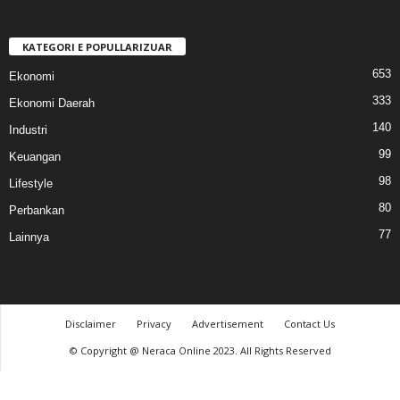
KATEGORI E POPULLARIZUAR
653
Ekonomi
333
Ekonomi Daerah
140
Industri
99
Keuangan
98
Lifestyle
80
Perbankan
77
Lainnya
Disclaimer
Privacy
Advertisement
Contact Us
© Copyright @ Neraca Online 2023. All Rights Reserved