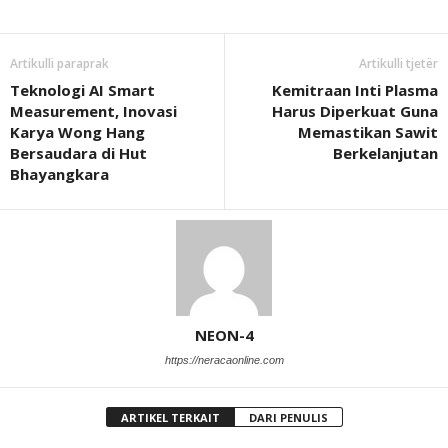
Artikulli paraprak
Artikulli tjetër
Teknologi AI Smart
Kemitraan Inti Plasma
Measurement, Inovasi
Harus Diperkuat Guna
Karya Wong Hang
Memastikan Sawit
Bersaudara di Hut
Berkelanjutan
Bhayangkara
NEON-4
https://neracaonline.com
ARTIKEL TERKAIT
DARI PENULIS