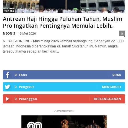
Wisata
Antrean Haji Hingga Puluhan Tahun, Muslim
Pro Ingatkan Pentingnya Memulai Lebih...
NEON-3
-
5 Mei 2026
0
NERACAONLINE - Musim haji 2026 kembali berlangsung. Sebanyak 221.000
jemaah Indonesia diberangkatkan ke Tanah Suci tahun ini. Namun, angka
tersebut hanya sebagian kecil dari...
0
Fans
SUKA
0
Pengikut
MENGIKUTI
0
Pelanggan
BERLANGGANAN
- Advertisement -