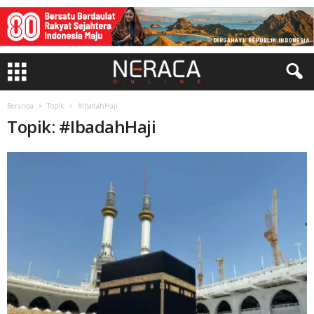
Beranda
Topik
#IbadahHaji
Topik: #IbadahHaji