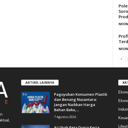
Pole
Soro
Prod
NEON
Prof
Terd
NEON
ARTIKEL LAINNYA
KA
Ekon
Paguyuban Konsumen Plastik
dan Benang Nusantara:
Ekono
Jangan Naikkan Harga
Bahan Baku,...
Indust
an
7 Agustus 2026
Keua
ktual,
Lifest
AI Ubah Peta Dunia Kerja,