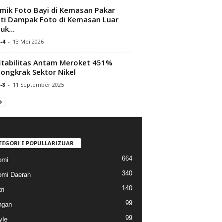
mik Foto Bayi di Kemasan Pakar
ti Dampak Foto di Kemasan Luar
uk...
-4
-
13 Mei 2026
itabilitas Antam Meroket 451%
ongkrak Sektor Nikel
-8
-
11 September 2025
TEGORI E POPULLARIZUAR
664
omi
340
mi Daerah
140
ri
99
ngan
99
yle