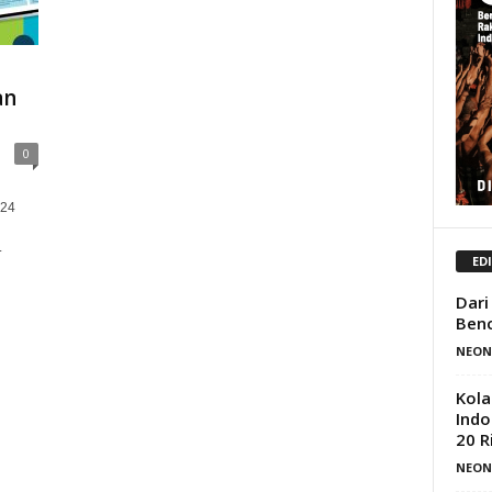
an
0
024
.
ED
Dari
Benc
NEON
Kola
Indo
20 R
NEON