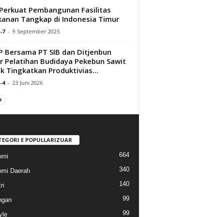
Perkuat Pembangunan Fasilitas
kanan Tangkap di Indonesia Timur
-7
-
9 September 2025
 Bersama PT SIB dan Ditjenbun
r Pelatihan Budidaya Pekebun Sawit
k Tingkatkan Produktivias...
-4
-
23 Juni 2026
TEGORI E POPULLARIZUAR
664
omi
340
mi Daerah
140
ri
99
ngan
99
yle