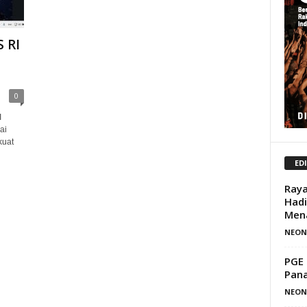
 RI
0
I
ai
kuat
ED
Raya
Hadi
Mena
NEON
PGE 
Pan
NEON