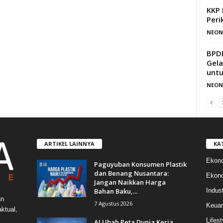
KKP 
Peri
NEON
BPDP
Gela
untu
NEON
ARTIKEL LAINNYA
KA
Ekon
Paguyuban Konsumen Plastik
dan Benang Nusantara:
Ekono
Jangan Naikkan Harga
Bahan Baku,...
Indust
an
7 Agustus 2026
Keua
ktual,
Lifest
AI Ubah Peta Dunia Kerja,