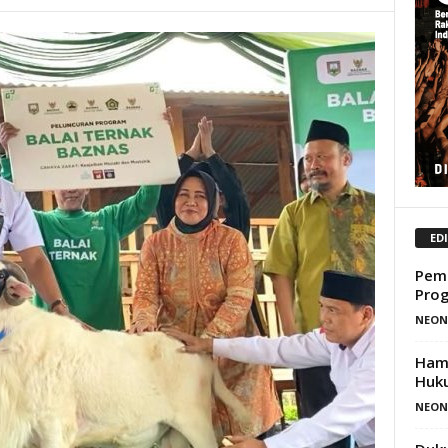
ED
Peme
Prog
NEON
Hamb
Huk
NEON