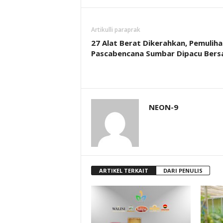
Artikulli paraprak
27 Alat Berat Dikerahkan, Pemuliha
Pascabencana Sumbar Dipacu Ber
NEON-9
ARTIKEL TERKAIT
DARI PENULIS