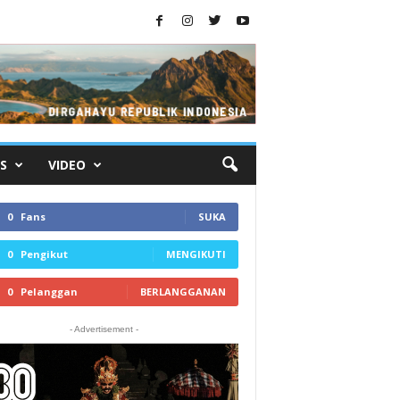
S
VIDEO
0
Fans
SUKA
0
Pengikut
MENGIKUTI
0
Pelanggan
BERLANGGANAN
- Advertisement -