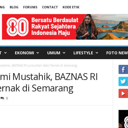
UNG
BLOG
FORUMS
CONTACT
KODE ETIK
T
EKONOMI
UMUM
LIFESTYLE
FOTO NEW
stahik, BAZNAS RI Luncurkan Balai Ternak di Semarang
mi Mustahik, BAZNAS RI
ernak di Semarang
0