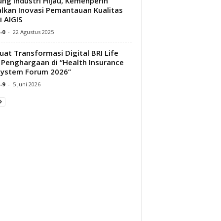
ng Industri Hijau, Kemenperin
lkan Inovasi Pemantauan Kualitas
i AIGIS
-0
-
22 Agustus 2025
uat Transformasi Digital BRI Life
 Penghargaan di “Health Insurance
system Forum 2026”
-9
-
5 Juni 2026