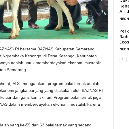
Duku
Kena
Air d
NEON
Perk
Raih
Eco
(BAZNAS) RI bersama BAZNAS Kabupaten Semarang
NEON
a Ngrembaka Kesongo, di Desa Kesongo, Kabupaten
uannya adalah untuk memberdayakan ekonomi mustahik
aten Semarang.
hmat, M.Si. mengatakan, program balai ternak adalah
ekonomi jangka panjang yang dilakukan oleh BAZNAS RI
luar dari garis kemiskinan. Program balai ternak juga
AZNAS dalam memberdayakan ekonomi mustahik karena
 adalah yang ke-55 dari 63 balai ternak yang sedang