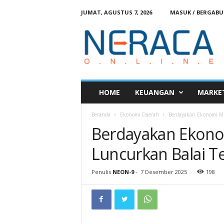
JUMAT, AGUSTUS 7, 2026
MASUK / BERGAB
N
e
r
a
c
a
O
HOME
KEUANGAN
MARKE
n
l
Beranda
Ekonomi Daerah
Berdayakan Ekonomi Mu
i
Berdayakan Ekono
n
e
Luncurkan Balai T
Penulis
NEON-9
-
7 Desember 2025
198