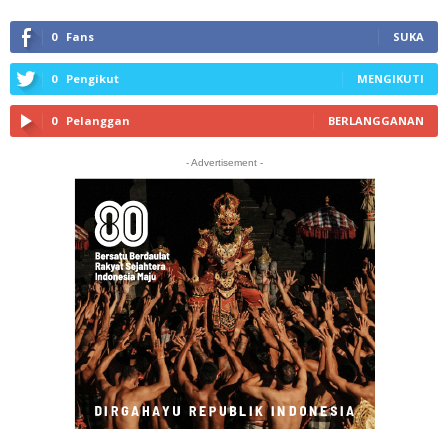
0
Fans
SUKA
0
Pengikut
MENGIKUTI
0
Pelanggan
BERLANGGANAN
- Advertisement -