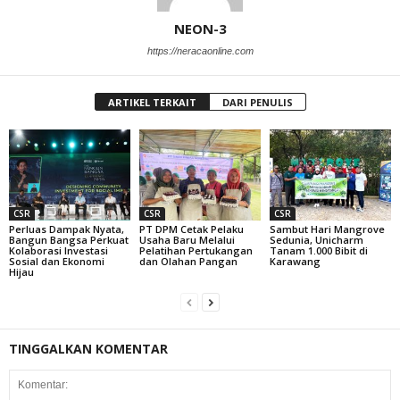
NEON-3
https://neracaonline.com
ARTIKEL TERKAIT
DARI PENULIS
CSR
CSR
CSR
Perluas Dampak Nyata,
PT DPM Cetak Pelaku
Sambut Hari Mangrove
Bangun Bangsa Perkuat
Usaha Baru Melalui
Sedunia, Unicharm
Kolaborasi Investasi
Pelatihan Pertukangan
Tanam 1.000 Bibit di
Sosial dan Ekonomi
dan Olahan Pangan
Karawang
Hijau
TINGGALKAN KOMENTAR