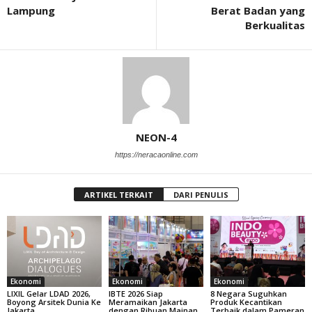
Lampung
Berat Badan yang
Berkualitas
NEON-4
https://neracaonline.com
ARTIKEL TERKAIT
DARI PENULIS
Ekonomi
Ekonomi
Ekonomi
LIXIL Gelar LDAD 2026,
IBTE 2026 Siap
8 Negara Suguhkan
Boyong Arsitek Dunia Ke
Meramaikan Jakarta
Produk Kecantikan
Jakarta
dengan Ribuan Mainan
Terbaik dalam Pameran