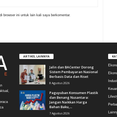
 browser ini untuk lain kali saya berkomentar.
ARTIKEL LAINNYA
KA
Ekon
Jalin dan BACenter Dorong
Sistem Pembayaran Nasional
Ekono
Berbasis Data dan Riset
Indust
8 Agustus 2026
an
Keua
ktual,
Paguyuban Konsumen Plastik
Lifest
dan Benang Nusantara:
Jangan Naikkan Harga
eraca
Perba
Bahan Baku,...
aca
Lainn
7 Agustus 2026