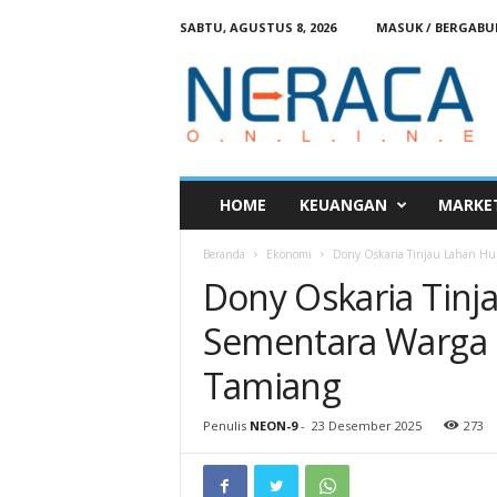
SABTU, AGUSTUS 8, 2026
MASUK / BERGAB
N
e
r
a
c
a
O
HOME
KEUANGAN
MARKE
n
l
Beranda
Ekonomi
Dony Oskaria Tinjau Lahan Hu
i
Dony Oskaria Tinj
n
e
Sementara Warga 
Tamiang
Penulis
NEON-9
-
23 Desember 2025
273