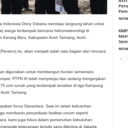
Astr
Peru
Pemb
NEON
ra Indonesia Dony Oskaria meninjau langsung lahan untuk
KMPP
) warga terdampak bencana hidrometeorologi di
Memp
 Karang Baru, Kabupaten Aceh Tamiang, Aceh.
Semu
NEON
ersero) itu, akan menjadi salah satu bagian dari rencana
akan digunakan untuk membangun hunian sementara
mpat. PTPN III telah menyetujui dan sedang mengerjakan
375 unit rumah yang terdampak tersebar di tiga Kampung
 Aceh Tamiang.
akan focus Danantara. Saat ini selain kebutuhan
juga membantu penyediaan fasilitas umum seperti
tara, kami juga fokus dalam pemenuhan kebutuhan
mengutip keterangan tertulis yang diterima di Jakarta,