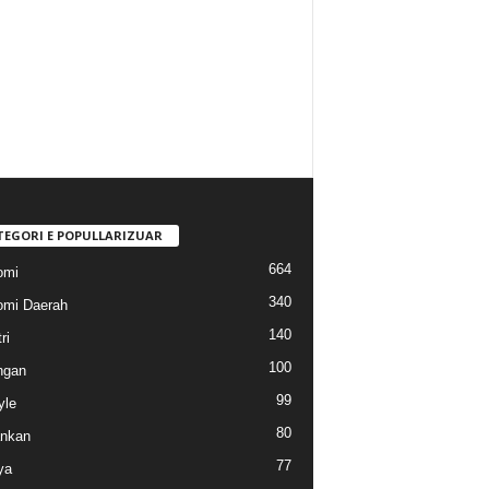
TEGORI E POPULLARIZUAR
664
omi
340
mi Daerah
140
ri
100
ngan
99
yle
80
nkan
77
ya