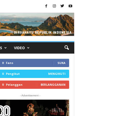
S
VIDEO
0
Fans
SUKA
0
Pengikut
MENGIKUTI
0
Pelanggan
BERLANGGANAN
- Advertisement -