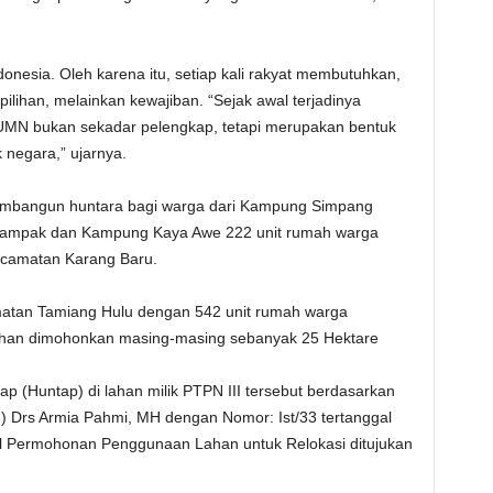
donesia. Oleh karena itu, setiap kali rakyat membutuhkan,
lihan, melainkan kewajiban. “Sejak awal terjadinya
MN bukan sekadar pelengkap, tetapi merupakan bentuk
 negara,” ujarnya.
embangun huntara bagi warga dari Kampung Simpang
dampak dan Kampung Kaya Awe 222 unit rumah warga
camatan Karang Baru.
atan Tamiang Hulu dengan 542 unit rumah warga
lahan dimohonkan masing-masing sebanyak 25 Hektare
ap (Huntap) di lahan milik PTPN III tersebut berdasarkan
n) Drs Armia Pahmi, MH dengan Nomor: Ist/33 tertanggal
al Permohonan Penggunaan Lahan untuk Relokasi ditujukan