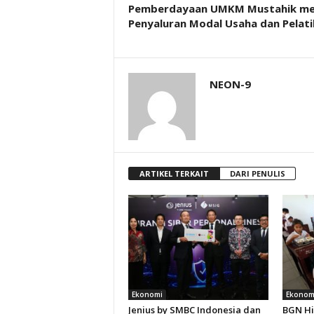
Pemberdayaan UMKM Mustahik mel
Penyaluran Modal Usaha dan Pelat
NEON-9
ARTIKEL TERKAIT
DARI PENULIS
Ekonomi
Ekonom
Jenius by SMBC Indonesia dan
BGN Hi