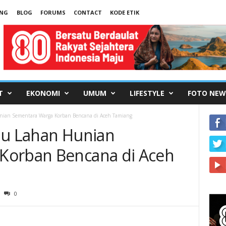
UNG
BLOG
FORUMS
CONTACT
KODE ETIK
T
EKONOMI
UMUM
LIFESTYLE
FOTO NEW
nian Sementara Warga Korban Bencana di Aceh Tamiang
au Lahan Hunian
Korban Bencana di Aceh
0