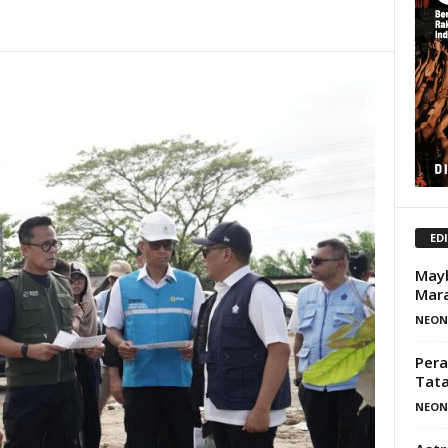
ED
Mayb
Mar
NEON
Pera
Tata
NEON