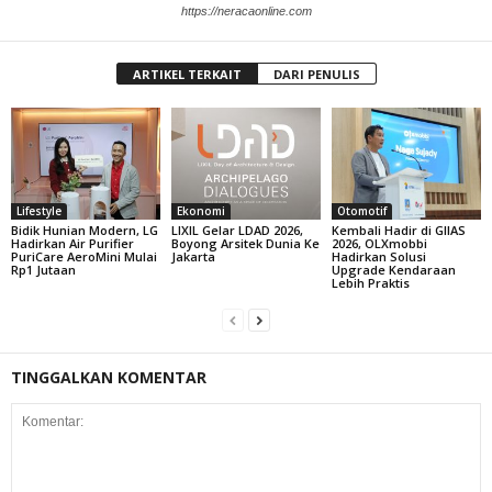
https://neracaonline.com
ARTIKEL TERKAIT
DARI PENULIS
Lifestyle
Ekonomi
Otomotif
Bidik Hunian Modern, LG
LIXIL Gelar LDAD 2026,
Kembali Hadir di GIIAS
Hadirkan Air Purifier
Boyong Arsitek Dunia Ke
2026, OLXmobbi
PuriCare AeroMini Mulai
Jakarta
Hadirkan Solusi
Rp1 Jutaan
Upgrade Kendaraan
Lebih Praktis
TINGGALKAN KOMENTAR