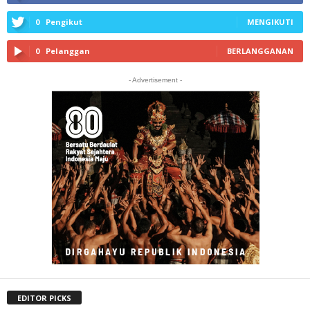
0
Pengikut
MENGIKUTI
0
Pelanggan
BERLANGGANAN
- Advertisement -
EDITOR PICKS