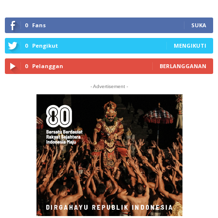
0
Fans
SUKA
0
Pengikut
MENGIKUTI
0
Pelanggan
BERLANGGANAN
- Advertisement -