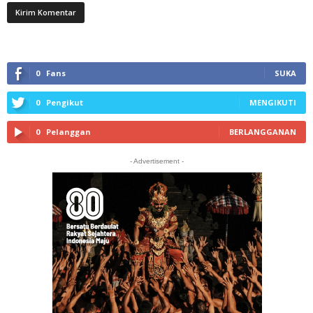
0
Fans
SUKA
0
Pengikut
MENGIKUTI
0
Pelanggan
BERLANGGANAN
- Advertisement -