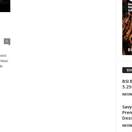
0
ment
umkan
fe
ED
BSI 
5.25
NEON
Savy
Prem
Desi
NEON