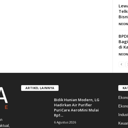
Lewa
Telk
Bisn
NEON
BPDP
Bagi
di K
NEON
ARTIKEL LAINNYA
KA
Ekon
Bidik Hunian Modern, LG
Hadirkan Air Purifier
Ekono
PuriCare AeroMini Mulai
Rp1...
Indust
an
6 Agustus 2026
Keua
ktual,