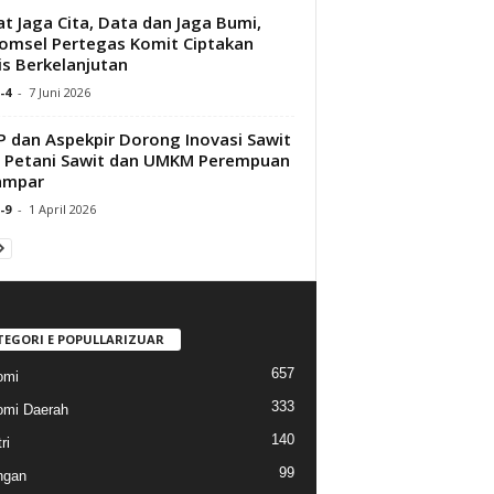
t Jaga Cita, Data dan Jaga Bumi,
omsel Pertegas Komit Ciptakan
is Berkelanjutan
-4
-
7 Juni 2026
 dan Aspekpir Dorong Inovasi Sawit
 Petani Sawit dan UMKM Perempuan
ampar
-9
-
1 April 2026
TEGORI E POPULLARIZUAR
657
omi
333
mi Daerah
140
ri
99
ngan