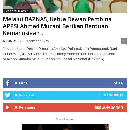
Ekonomi Daerah
Melalui BAZNAS, Ketua Dewan Pembina
APPSI Ahmad Muzani Berikan Bantuan
Kemanusiaan...
NEON-9
-
22 Desember 2025
0
Jakarta, Ketua Dewan Pembina Asosiasi Peternak dan Penggemuk Sapi
Indonesia (APPSI) Ahmad Muzani menyerahkan bantuan kemanusiaan
bencana Sumatra melalui Badan Amil Zakat Nasional (BAZNAS)...
0
Fans
SUKA
0
Pengikut
MENGIKUTI
0
Pelanggan
BERLANGGANAN
- Advertisement -