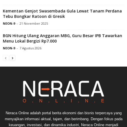
Kementan Genjot Swasembada Gula Lewat Tanam Perdana
Tebu Bongkar Ratoon di Gresik
NEON-9
-
21 November 2025
BGN Hitung Ulang Anggaran MBG, Guru Besar IPB Tawarkan
Menu Lokal Bergizi Rp7.000
NEON-9
-
7 Agustus 2026
Neraca Online adalah portal berita ekonomi dan bisnis terpercaya yang
menyajikan informasi aktual, tajam, dan berimbang. Dengan fokus pada
keuangan, investasi, dan dinamika industri, Neraca Online menjadi