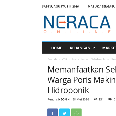
SABTU, AGUSTUS 8, 2026
MASUK / BERGAB
N
e
r
a
c
a
O
HOME
KEUANGAN
MARKE
n
l
Beranda
CSR
Memanfaatkan Sebidang Lahan Fasum
i
Memanfaatkan Se
n
e
Warga Poris Makin
Hidroponik
Penulis
NEON-4
-
28 Mei 2026
154
0