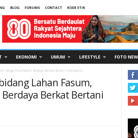
UNG
BLOG
FORUMS
CONTACT
KODE ETIK
T
EKONOMI
UMUM
LIFESTYLE
FOTO NEW
, Warga Poris Makin Berdaya Berkat Bertani Hidroponik
bidang Lahan Fasum,
 Berdaya Berkat Bertani