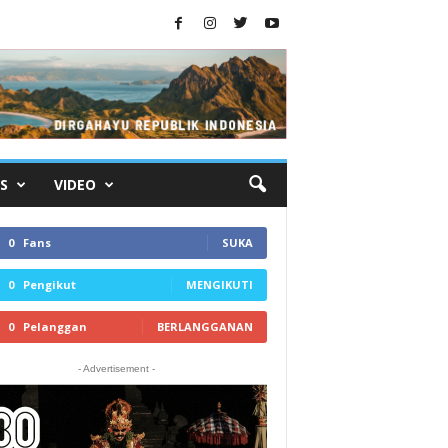
S
VIDEO
0
Fans
SUKA
0
Pengikut
MENGIKUTI
0
Pelanggan
BERLANGGANAN
- Advertisement -