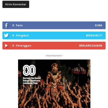
0
Fans
SUKA
0
Pengikut
MENGIKUTI
0
Pelanggan
BERLANGGANAN
- Advertisement -