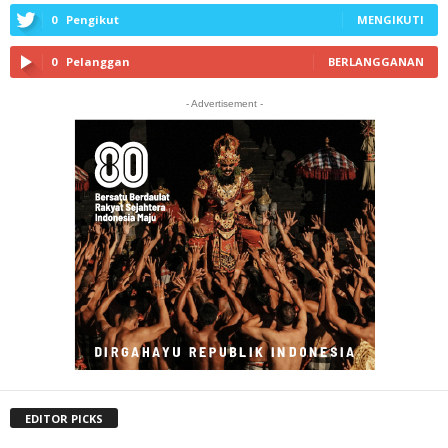
0
Pengikut
MENGIKUTI
0
Pelanggan
BERLANGGANAN
- Advertisement -
EDITOR PICKS