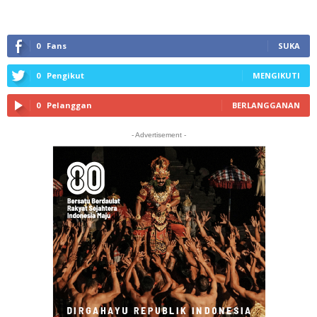
0
Fans
SUKA
0
Pengikut
MENGIKUTI
0
Pelanggan
BERLANGGANAN
- Advertisement -