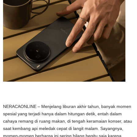
NERACAONLINE – Menjelang liburan akhir tahun, banyak momen
spesial yang terjadi hanya dalam hitungan detik, entah dalam
cahaya remang di ruang makan, di tengah keramaian konser, atau
saat kembang api meledak cepat di langit malam. Sayangnya,
momen-momen berharga ini sering hilang begitu saja karena