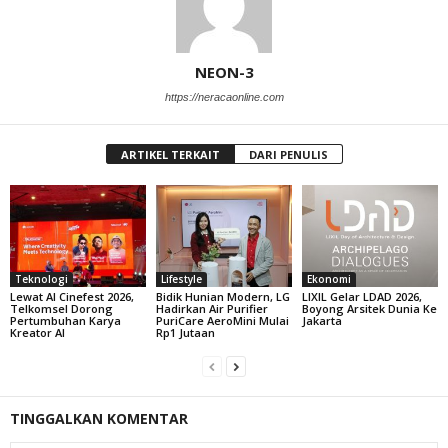
NEON-3
https://neracaonline.com
ARTIKEL TERKAIT
DARI PENULIS
Teknologi
Lifestyle
Ekonomi
Lewat AI Cinefest 2026,
Bidik Hunian Modern, LG
LIXIL Gelar LDAD 2026,
Telkomsel Dorong
Hadirkan Air Purifier
Boyong Arsitek Dunia Ke
Pertumbuhan Karya
PuriCare AeroMini Mulai
Jakarta
Kreator AI
Rp1 Jutaan
TINGGALKAN KOMENTAR