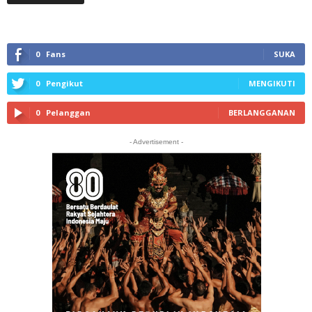
0
Fans
SUKA
0
Pengikut
MENGIKUTI
0
Pelanggan
BERLANGGANAN
- Advertisement -