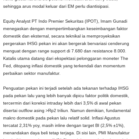
sehingga arus modal keluar dari EM perlu diantisipasi.
Equity Analyst PT Indo Premier Sekuritas (IPOT), Imam Gunadi
menegaskan dengan mempertimbangkan keseimbangan faktor
domestik dan eksternal, secara teknikal ia memproyeksikan
pergerakan IHSG pekan ini akan bergerak bervariasi cenderung
menguat dengan range support di 7.680 dan resistance 8.000.
Katalis utama datang dari ekspektasi pelonggaran moneter The
Fed, ditopang inflasi domestik yang terkendali dan momentum
perbaikan sektor manufaktur.
Penguatan pekan ini terjadi setelah ada tekanan terhadap IHSG
pada pekan lalu yang lebih banyak dipicu faktor politik domestik,
tercermin dari koreksi intraday lebih dari 3,5% di awal pekan
disertai outflow asing >Rp2 triliun. Namun demikian, fundamental
makro domestik pada pekan lalu relatif solid. Inflasi Agustus
tercatat 2,31% yoy, masih inline dengan target BI (2,5% ±1%),
menandakan daya beli tetap terjaga. Di sisi lain, PMI Manufaktur