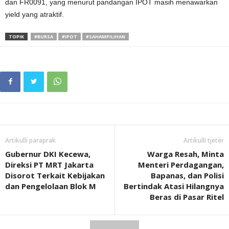
dan FR0091, yang menurut pandangan IPOT masih menawarkan
yield yang atraktif.
TOPIK
#BURSA
#IPOT
#SAHAMPILIHAN
Artikulli paraprak
Artikulli tjetër
Gubernur DKI Kecewa,
Warga Resah, Minta
Direksi PT MRT Jakarta
Menteri Perdagangan,
Disorot Terkait Kebijakan
Bapanas, dan Polisi
dan Pengelolaan Blok M
Bertindak Atasi Hilangnya
Beras di Pasar Ritel