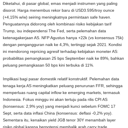
Diketahui, di pasar global, emas menjadi instrumen yang paling
disorot. Harga menembus rekor baru di USD3.595/troy ounce
(+4,15% w/w) seiring meningkatnya permintaan safe haven.
Penguatannya didorong oleh kombinasi risiko kebijakan tarif
Trump, isu independensi The Fed, serta pelemahan data
ketenagakerjaan AS. NFP Agustus hanya +22k (vs konsensus 75k)
dengan pengangguran naik ke 4,3%, tertinggi sejak 2021. Kondisi
ini mendorong repricing agresif terhadap kebijakan moneter AS:
probabilitas pemangkasan 25 bps September naik ke 89%, bahkan
peluang pemangkasan 50 bps kini terbuka di 11%.
Implikasi bagi pasar domestik relatif konstruktif. Pelemahan data
tenaga kerja AS meningkatkan peluang penurunan FFR, sehingga
memperluas ruang capital inflow ke emerging markets, termasuk
Indonesia. Fokus minggu ini akan tertuju pada rilis CPI AS
(konsensus: 2,9% yoy) yang menjadi kunci sebelum FOMC 17
Sept, serta data inflasi China (konsensus: deflasi -0,2% yoy).
Sementara itu, kenaikan yield JGB tenor 30Y menambah layer
risiko global karena berpotensi membalik arah carry trade,