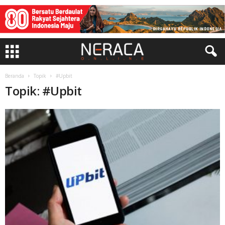
Beranda
Topik
#Upbit
Topik: #Upbit