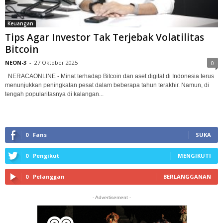
Keuangan
Tips Agar Investor Tak Terjebak Volatilitas
Bitcoin
NEON-3
-
27 Oktober 2025
0
NERACAONLINE - Minat terhadap Bitcoin dan aset digital di Indonesia terus
menunjukkan peningkatan pesat dalam beberapa tahun terakhir. Namun, di
tengah popularitasnya di kalangan...
0
Fans
SUKA
0
Pengikut
MENGIKUTI
0
Pelanggan
BERLANGGANAN
- Advertisement -