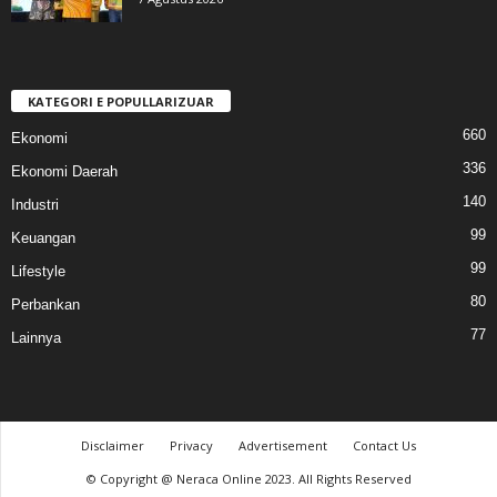
KATEGORI E POPULLARIZUAR
660
Ekonomi
336
Ekonomi Daerah
140
Industri
99
Keuangan
99
Lifestyle
80
Perbankan
77
Lainnya
Disclaimer
Privacy
Advertisement
Contact Us
© Copyright @ Neraca Online 2023. All Rights Reserved