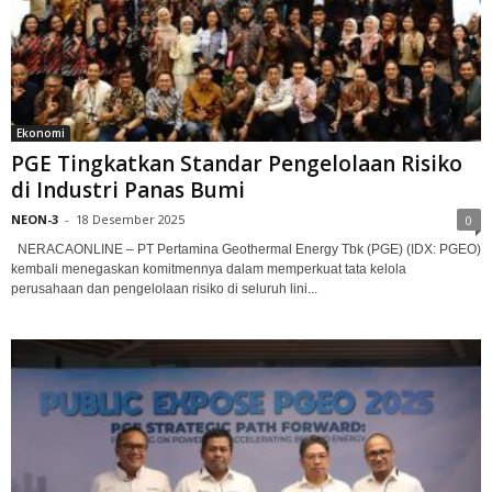
Ekonomi
PGE Tingkatkan Standar Pengelolaan Risiko
di Industri Panas Bumi
NEON-3
-
18 Desember 2025
0
NERACAONLINE – PT Pertamina Geothermal Energy Tbk (PGE) (IDX: PGEO)
kembali menegaskan komitmennya dalam memperkuat tata kelola
perusahaan dan pengelolaan risiko di seluruh lini...