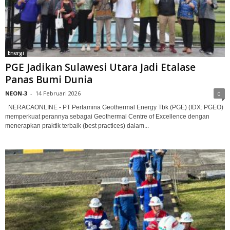
Energi
PGE Jadikan Sulawesi Utara Jadi Etalase
Panas Bumi Dunia
NEON-3
-
14 Februari 2026
0
NERACAONLINE - PT Pertamina Geothermal Energy Tbk (PGE) (IDX: PGEO)
memperkuat perannya sebagai Geothermal Centre of Excellence dengan
menerapkan praktik terbaik (best practices) dalam...