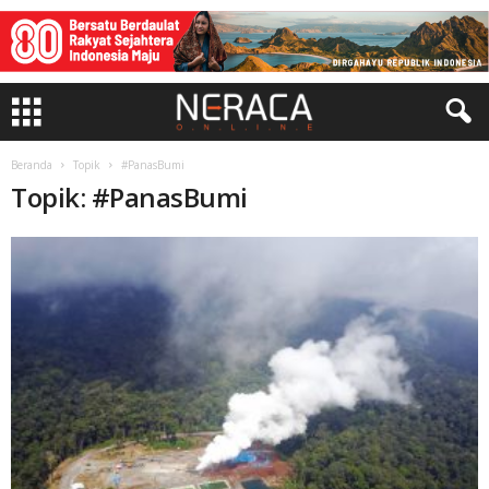
Beranda
Topik
#PanasBumi
Topik: #PanasBumi