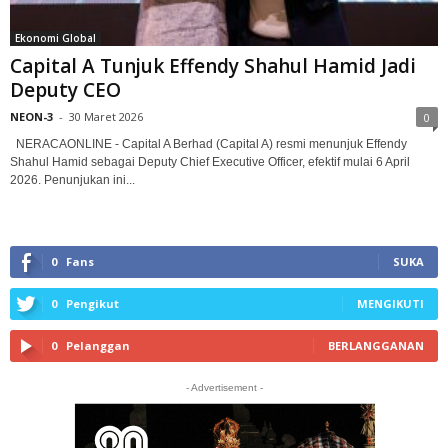
Ekonomi Global
Capital A Tunjuk Effendy Shahul Hamid Jadi
Deputy CEO
NEON-3
-
30 Maret 2026
0
NERACAONLINE - Capital A Berhad (Capital A) resmi menunjuk Effendy
Shahul Hamid sebagai Deputy Chief Executive Officer, efektif mulai 6 April
2026. Penunjukan ini...
0
Fans
SUKA
0
Pengikut
MENGIKUTI
0
Pelanggan
BERLANGGANAN
- Advertisement -