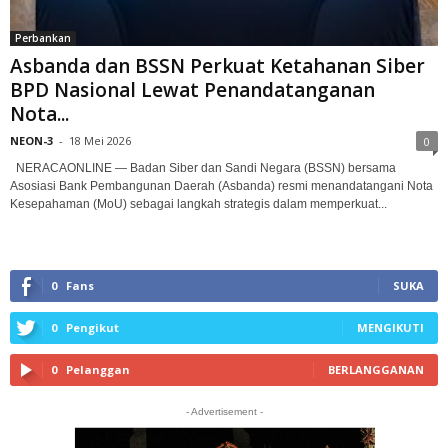
Perbankan
Asbanda dan BSSN Perkuat Ketahanan Siber
BPD Nasional Lewat Penandatanganan
Nota...
NEON-3
-
18 Mei 2026
0
NERACAONLINE — Badan Siber dan Sandi Negara (BSSN) bersama
Asosiasi Bank Pembangunan Daerah (Asbanda) resmi menandatangani Nota
Kesepahaman (MoU) sebagai langkah strategis dalam memperkuat...
0
Fans
SUKA
0
Pengikut
MENGIKUTI
0
Pelanggan
BERLANGGANAN
- Advertisement -