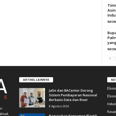
Timn
Asin
Indu
NEON
Bupa
Palm
yang
NEON
ARTIKEL LAINNYA
KA
Ekon
Jalin dan BACenter Dorong
Sistem Pembayaran Nasional
Ekono
Berbasis Data dan Riset
Indust
8 Agustus 2026
an
Keua
ktual,
Paguyuban Konsumen Plastik