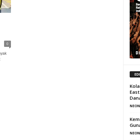
0
nyak
t
ED
Kola
East
Dan
NEON
Kemi
Guna
NEON