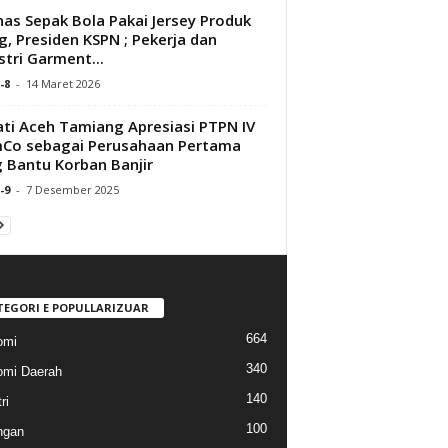
as Sepak Bola Pakai Jersey Produk
g, Presiden KSPN ; Pekerja dan
stri Garment...
-8
-
14 Maret 2026
ti Aceh Tamiang Apresiasi PTPN IV
Co sebagai Perusahaan Pertama
 Bantu Korban Banjir
-9
-
7 Desember 2025
TEGORI E POPULLARIZUAR
664
omi
340
mi Daerah
140
ri
100
ngan