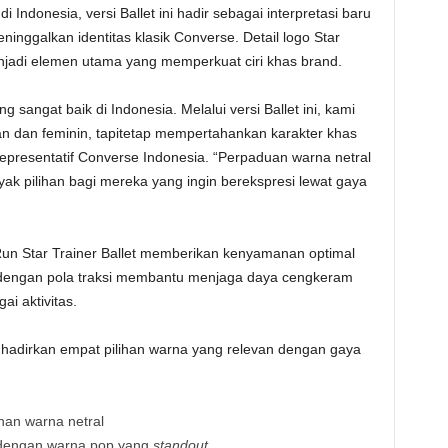
Indonesia, versi Ballet ini hadir sebagai interpretasi baru
inggalkan identitas klasik Converse. Detail logo Star
enjadi elemen utama yang memperkuat ciri khas brand.
sangat baik di Indonesia. Melalui versi Ballet ini, kami
gan dan feminin, tapitetap mempertahankan karakter khas
representatif Converse Indonesia. “Perpaduan warna netral
ak pilihan bagi mereka yang ingin berekspresi lewat gaya
Run Star Trainer Ballet memberikan kenyamanan optimal
 dengan pola traksi membantu menjaga daya cengkeram
ai aktivitas.
hadirkan empat pilihan warna yang relevan dengan gaya
ihan warna netral
) dengan warna pop yang
standout