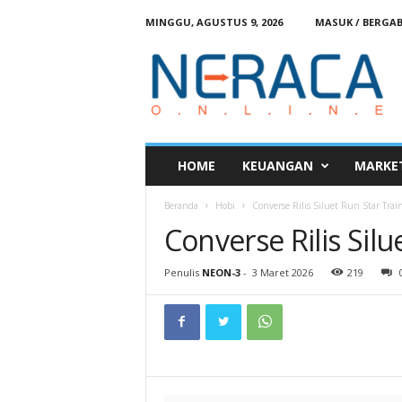
MINGGU, AGUSTUS 9, 2026
MASUK / BERGA
N
e
r
a
c
a
O
HOME
KEUANGAN
MARKE
n
l
Beranda
Hobi
Converse Rilis Siluet Run Star Trai
i
Converse Rilis Silu
n
e
Penulis
NEON-3
-
3 Maret 2026
219