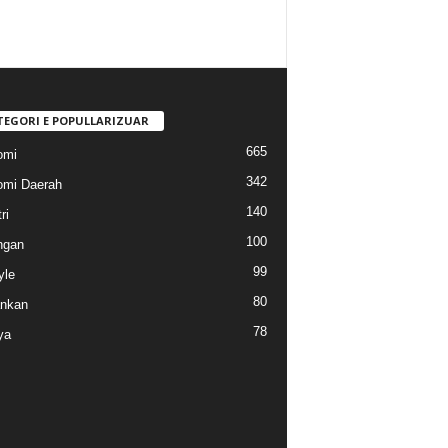
TEGORI E POPULLARIZUAR
665
omi
342
mi Daerah
140
ri
100
ngan
99
yle
80
nkan
78
ya