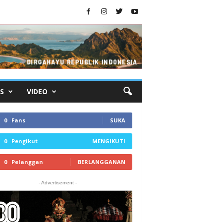
S
VIDEO
0
Fans
SUKA
0
Pengikut
MENGIKUTI
0
Pelanggan
BERLANGGANAN
- Advertisement -