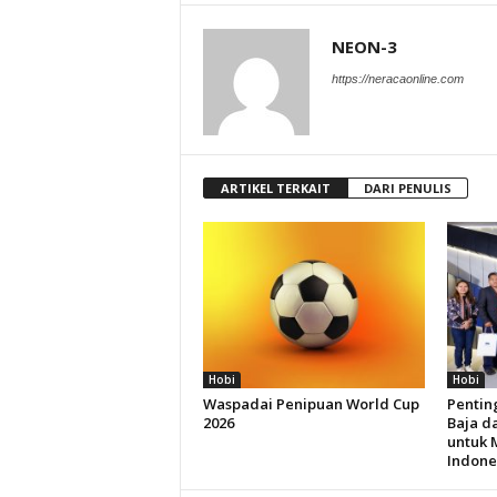
NEON-3
https://neracaonline.com
ARTIKEL TERKAIT
DARI PENULIS
Hobi
Hobi
Waspadai Penipuan World Cup
Pentin
2026
Baja da
untuk 
Indone