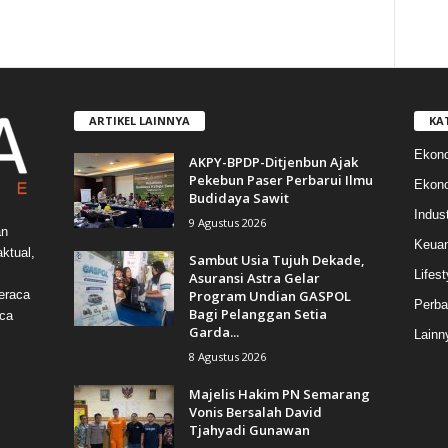
ARTIKEL LAINNYA
KA
Ekon
AKPY-BPDP-Ditjenbun Ajak
Pekebun Paser Perbarui Ilmu
Ekono
Budidaya Sawit
Indust
9 Agustus 2026
an
Keua
ktual,
Sambut Usia Tujuh Dekade,
Lifest
Asuransi Astra Gelar
Program Undian GASPOL
eraca
Perba
Bagi Pelanggan Setia
aca
Garda...
Lainn
8 Agustus 2026
Majelis Hakim PN Semarang
Vonis Bersalah David
Tjahyadi Gunawan