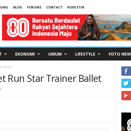
BUNG
BLOG
FORUMS
CONTACT
KODE ETIK
T
EKONOMI
UMUM
LIFESTYLE
FOTO NEW
ner Ballet
et Run Star Trainer Ballet
0