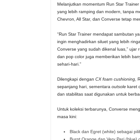
Melanjutkan momentum Run Star Trainer di 
yang lebih ramping dan modern, tanpa men
Chevron, All Star, dan Converse tetap m
“Run Star Trainer mendapat sambutan yang 
ingin menghadirkan siluet yang lebih rin
Converse yang sudah dikenal luas,” ujar 
dan pop color juga memberikan lebih bany
sehari-hari.”
Dilengkapi dengan
CX foam cushioning
, 
sepanjang hari, sementara
outsole
karet
dan stabilitas saat digunakan untuk berbag
Untuk koleksi terbarunya, Converse meng
masa kini:
Black dan Egret (white) sebagai pil
Burnt Orange dan Very Peri (blue