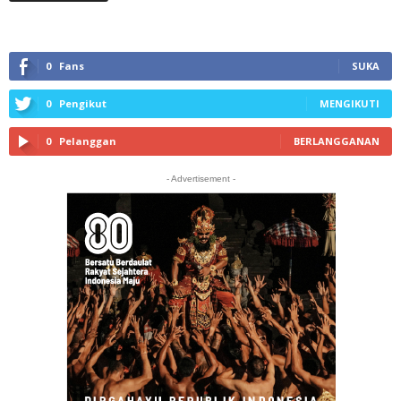
0
Fans
SUKA
0
Pengikut
MENGIKUTI
0
Pelanggan
BERLANGGANAN
- Advertisement -