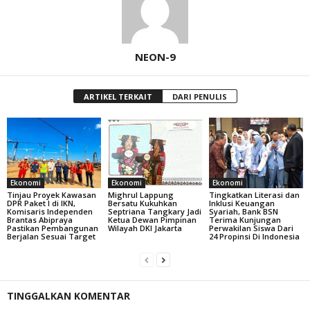
NEON-9
ARTIKEL TERKAIT
DARI PENULIS
Ekonomi
Ekonomi
Ekonomi
Tinjau Proyek Kawasan
Mighrul Lappung
Tingkatkan Literasi dan
DPR Paket I di IKN,
Bersatu Kukuhkan
Inklusi Keuangan
Komisaris Independen
Septriana Tangkary Jadi
Syariah, Bank BSN
Brantas Abipraya
Ketua Dewan Pimpinan
Terima Kunjungan
Pastikan Pembangunan
Wilayah DKI Jakarta
Perwakilan Siswa Dari
Berjalan Sesuai Target
24 Propinsi Di Indonesia
TINGGALKAN KOMENTAR