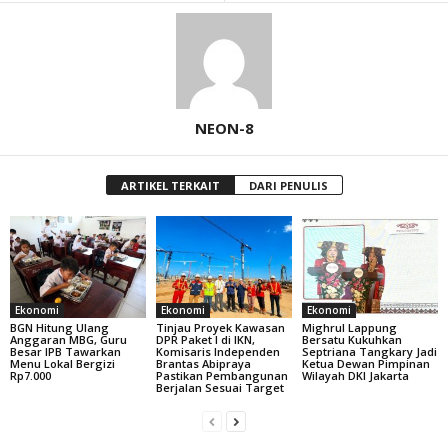
NEON-8
ARTIKEL TERKAIT
DARI PENULIS
Ekonomi
Ekonomi
Ekonomi
BGN Hitung Ulang
Tinjau Proyek Kawasan
Mighrul Lappung
Anggaran MBG, Guru
DPR Paket I di IKN,
Bersatu Kukuhkan
Besar IPB Tawarkan
Komisaris Independen
Septriana Tangkary Jadi
Menu Lokal Bergizi
Brantas Abipraya
Ketua Dewan Pimpinan
Rp7.000
Pastikan Pembangunan
Wilayah DKI Jakarta
Berjalan Sesuai Target