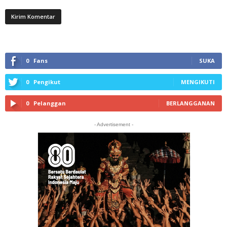
0
Fans
SUKA
0
Pengikut
MENGIKUTI
0
Pelanggan
BERLANGGANAN
- Advertisement -