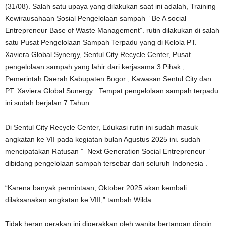
(31/08). Salah satu upaya yang dilakukan saat ini adalah, Training
Kewirausahaan Sosial Pengelolaan sampah ” Be A social
Entrepreneur Base of Waste Management”. rutin dilakukan di salah
satu Pusat Pengelolaan Sampah Terpadu yang di Kelola PT.
Xaviera Global Synergy, Sentul City Recycle Center, Pusat
pengelolaan sampah yang lahir dari kerjasama 3 Pihak ,
Pemerintah Daerah Kabupaten Bogor , Kawasan Sentul City dan
PT. Xaviera Global Sunergy . Tempat pengelolaan sampah terpadu
ini sudah berjalan 7 Tahun.
Di Sentul City Recycle Center, Edukasi rutin ini sudah masuk
angkatan ke VII pada kegiatan bulan Agustus 2025 ini. sudah
mencipatakan Ratusan ” Next Generation Social Entrepreneur ”
dibidang pengelolaan sampah tersebar dari seluruh Indonesia .
“Karena banyak permintaan, Oktober 2025 akan kembali
dilaksanakan angkatan ke VIII,” tambah Wilda.
Tidak heran gerakan ini digerakkan oleh wanita bertangan dingin,