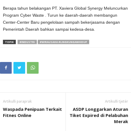
Berapa tahun belakangan PT. Xaviera Global Synergy Meluncurkan
Program Cyber Waste . Turun ke daerah-daerah membangun
Center-Center Baru pengelolaan sampah bekerjasama dengan
Pemerintah Daerah bahkan sampai kedesa-desa.
TOPIK
#INDUSTRI
#WIRAUSAHA #LINGKUNGANHIDUP
Artikulli paraprak
Artikulli tjetër
Waspada Penipuan Terkait
ASDP Longgarkan Aturan
Fitnes Online
Tiket Expired di Pelabuhan
Merak