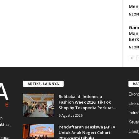
Meng
NEON
Gand
Manf
Berk
NEON
ARTIKEL LAINNYA
KA
Ekon
BeliLokal di Indonesia
Fashion Week 2026: TikTok
Ekono
Shop by Tokopedia Perkuat...
Indust
6 Agustus 2026
an
Keua
ktual,
Pendaftaran Beasiswa JAPFA
Lifest
Untuk Anak Negeri Cohort
2026 Resmi Dibuka
eraca