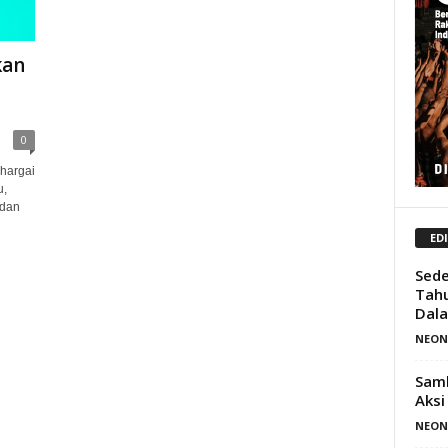
kan
0
hargai
u,
 dan
ED
Sede
Tah
Dala
NEON
Samb
Aksi
NEON