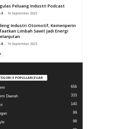
ulas Peluang Industri Podcast
-3
-
10 September 2025
eng Industri Otomotif, Kemenperin
aatkan Limbah Sawit Jadi Energi
elanjutan
-8
-
16 September 2025
TEGORI E POPULLARIZUAR
656
omi
333
mi Daerah
140
ri
99
ngan
98
yle