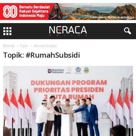
Beranda
Topik
#RumahSubsidi
Topik: #RumahSubsidi