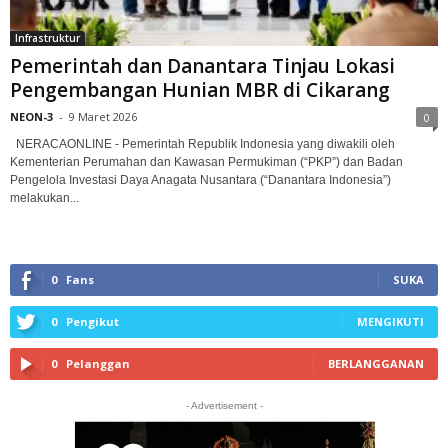
Infrastruktur
Pemerintah dan Danantara Tinjau Lokasi
Pengembangan Hunian MBR di Cikarang
NEON-3
-
9 Maret 2026
0
NERACAONLINE - Pemerintah Republik Indonesia yang diwakili oleh
Kementerian Perumahan dan Kawasan Permukiman (“PKP”) dan Badan
Pengelola Investasi Daya Anagata Nusantara (“Danantara Indonesia”)
melakukan...
0
Fans
SUKA
0
Pengikut
MENGIKUTI
0
Pelanggan
BERLANGGANAN
- Advertisement -