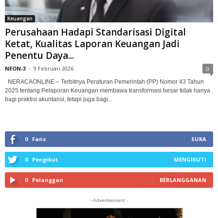
Keuangan
Perusahaan Hadapi Standarisasi Digital
Ketat, Kualitas Laporan Keuangan Jadi
Penentu Daya...
NEON-3
-
9 Februari 2026
0
NERACAONLINE – Terbitnya Peraturan Pemerintah (PP) Nomor 43 Tahun
2025 tentang Pelaporan Keuangan membawa transformasi besar tidak hanya
bagi praktisi akuntansi, tetapi juga bagi...
0
Fans
SUKA
0
Pengikut
MENGIKUTI
0
Pelanggan
BERLANGGANAN
- Advertisement -