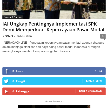
Bursa & Saham
IAI Ungkap Pentingnya Implementasi SPK
Demi Memperkuat Kepercayaan Pasar Modal
NEON-3
-
26 Mei 2026
0
NERACAONLINE - Penguatan kepercayaan pasar menjadi agenda strategis
dalam menjaga stabilitas dan daya saing pasar modal Indonesia di tengah
meningkatnya tuntutan transparansi global. Investor...
0
Fans
SUKA
0
Pengikut
MENGIKUTI
0
Pelanggan
BERLANGGANAN
- Advertisement -