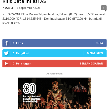
Rilis Data Inflasi AS
NEON-3
-
8 September 2025
0
NERACAONLINE – Dalam 24 jam terakhir, Bitcoin (BTC) naik +0,50% ke level
$110.900 (IDR 1.814.625.648). Dominasi pasar BTC (BTC.D) kini berada di
level 58.42%,...
0
Fans
SUKA
0
Pengikut
MENGIKUTI
0
Pelanggan
BERLANGGANAN
- Advertisement -