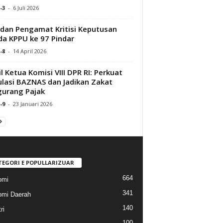
-3
-
6 Juli 2026
dan Pengamat Kritisi Keputusan
a KPPU ke 97 Pindar
-8
-
14 April 2026
l Ketua Komisi VIII DPR RI: Perkuat
lasi BAZNAS dan Jadikan Zakat
urang Pajak
-9
-
23 Januari 2026
TEGORI E POPULLARIZUAR
664
omi
341
mi Daerah
140
ri
100