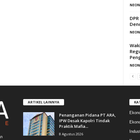
NEON
DPR 
Dend
NEON
Waki
Regu
Peng
NEON
ARTIKEL LAINNYA
KA
Ekon
Penanganan Pidana PT ARA,
IPW Desak Kapolri Tindak
Ekono
Praktik Mafia...
Indust
8 Agustus 2026
an