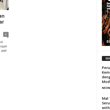
an
ar
0
at
tengah
aktif
ED
Per
Kemb
deng
Mod
NEON
Mal 
Seru
with