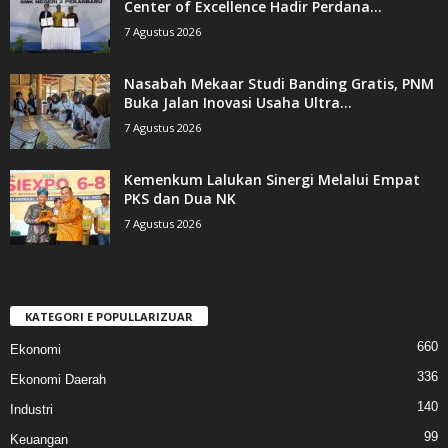
Center of Excellence Hadir Perdana...
7 Agustus 2026
Nasabah Mekaar Studi Banding Gratis, PNM
Buka Jalan Inovasi Usaha Ultra...
7 Agustus 2026
Kemenkum Lalukan Sinergi Melalui Empat
PKS dan Dua NK
7 Agustus 2026
KATEGORI E POPULLARIZUAR
660
Ekonomi
336
Ekonomi Daerah
140
Industri
99
Keuangan