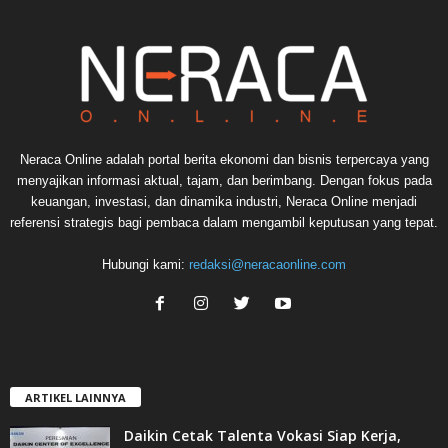
Neraca Online adalah portal berita ekonomi dan bisnis terpercaya yang
menyajikan informasi aktual, tajam, dan berimbang. Dengan fokus pada
keuangan, investasi, dan dinamika industri, Neraca Online menjadi
referensi strategis bagi pembaca dalam mengambil keputusan yang tepat.
Hubungi kami:
redaksi@neracaonline.com
ARTIKEL LAINNYA
Daikin Cetak Talenta Vokasi Siap Kerja,