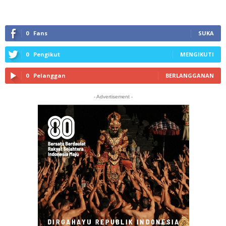
0
Fans
SUKA
0
Pengikut
MENGIKUTI
0
Pelanggan
BERLANGGANAN
- Advertisement -