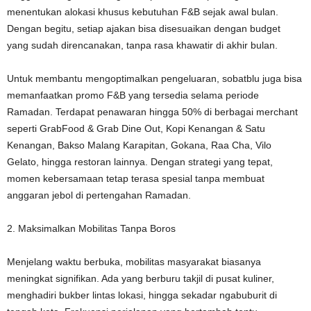
menentukan alokasi khusus kebutuhan F&B sejak awal bulan.
Dengan begitu, setiap ajakan bisa disesuaikan dengan budget
yang sudah direncanakan, tanpa rasa khawatir di akhir bulan.
Untuk membantu mengoptimalkan pengeluaran, sobatblu juga bisa
memanfaatkan promo F&B yang tersedia selama periode
Ramadan. Terdapat penawaran hingga 50% di berbagai merchant
seperti GrabFood & Grab Dine Out, Kopi Kenangan & Satu
Kenangan, Bakso Malang Karapitan, Gokana, Raa Cha, Vilo
Gelato, hingga restoran lainnya. Dengan strategi yang tepat,
momen kebersamaan tetap terasa spesial tanpa membuat
anggaran jebol di pertengahan Ramadan.
2. Maksimalkan Mobilitas Tanpa Boros
Menjelang waktu berbuka, mobilitas masyarakat biasanya
meningkat signifikan. Ada yang berburu takjil di pusat kuliner,
menghadiri bukber lintas lokasi, hingga sekadar ngabuburit di