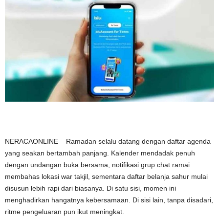
NERACAONLINE – Ramadan selalu datang dengan daftar agenda
yang seakan bertambah panjang. Kalender mendadak penuh
dengan undangan buka bersama, notifikasi grup chat ramai
membahas lokasi war takjil, sementara daftar belanja sahur mulai
disusun lebih rapi dari biasanya. Di satu sisi, momen ini
menghadirkan hangatnya kebersamaan. Di sisi lain, tanpa disadari,
ritme pengeluaran pun ikut meningkat.