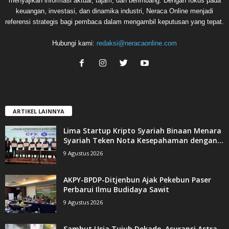
menyajikan informasi aktual, tajam, dan berimbang. Dengan fokus pada
keuangan, investasi, dan dinamika industri, Neraca Online menjadi
referensi strategis bagi pembaca dalam mengambil keputusan yang tepat.
Hubungi kami:
redaksi@neracaonline.com
ARTIKEL LAINNYA
Lima Startup Kripto Syariah Binaan Menara
Syariah Teken Nota Kesepahaman dengan...
9 Agustus 2026
AKPY-BPDP-Ditjenbun Ajak Pekebun Paser
Perbarui Ilmu Budidaya Sawit
9 Agustus 2026
Sambut Usia Tujuh Dekade, Asuransi Astra