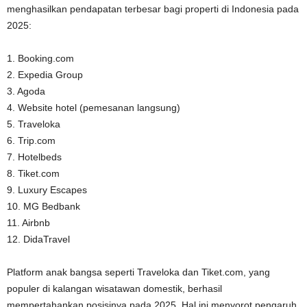
menghasilkan pendapatan terbesar bagi properti di Indonesia pada
2025:
1. Booking.com
2. Expedia Group
3. Agoda
4. Website hotel (pemesanan langsung)
5. Traveloka
6. Trip.com
7. Hotelbeds
8. Tiket.com
9. Luxury Escapes
10. MG Bedbank
11. Airbnb
12. DidaTravel
Platform anak bangsa seperti Traveloka dan Tiket.com, yang
populer di kalangan wisatawan domestik, berhasil
mempertahankan posisinya pada 2025. Hal ini menyorot pengaruh