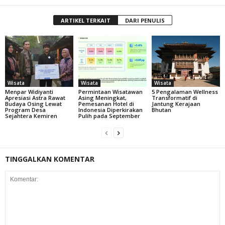
ARTIKEL TERKAIT
DARI PENULIS
Wisata
Wisata
Wisata
Menpar Widiyanti
Permintaan Wisatawan
5 Pengalaman Wellness
Apresiasi Astra Rawat
Asing Meningkat,
Transformatif di
Budaya Osing Lewat
Pemesanan Hotel di
Jantung Kerajaan
Program Desa
Indonesia Diperkirakan
Bhutan
Sejahtera Kemiren
Pulih pada September
TINGGALKAN KOMENTAR