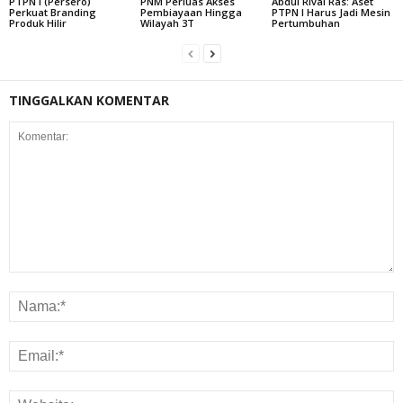
PTPN I (Persero)
PNM Perluas Akses
Abdul Rivai Ras: Aset
Perkuat Branding
Pembiayaan Hingga
PTPN I Harus Jadi Mesin
Produk Hilir
Wilayah 3T
Pertumbuhan
TINGGALKAN KOMENTAR