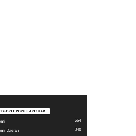
TEGORI E POPULLARIZUAR
664
omi
340
mi Daerah