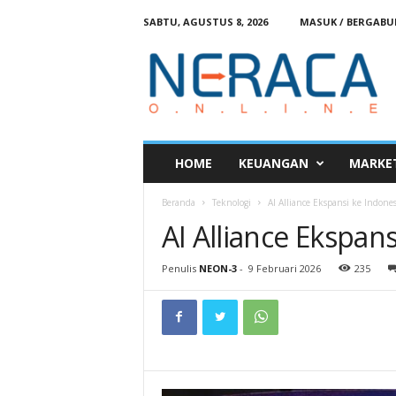
SABTU, AGUSTUS 8, 2026
MASUK / BERGAB
N
e
r
a
c
a
O
HOME
KEUANGAN
MARKE
n
l
Beranda
Teknologi
AI Alliance Ekspansi ke Indones
i
AI Alliance Ekspan
n
e
Penulis
NEON-3
-
9 Februari 2026
235