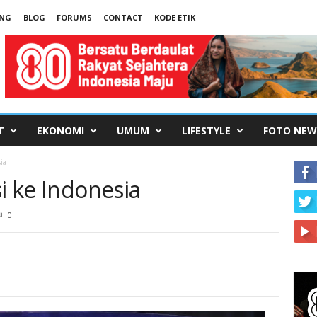
UNG
BLOG
FORUMS
CONTACT
KODE ETIK
T
EKONOMI
UMUM
LIFESTYLE
FOTO NEW
ia
si ke Indonesia
0