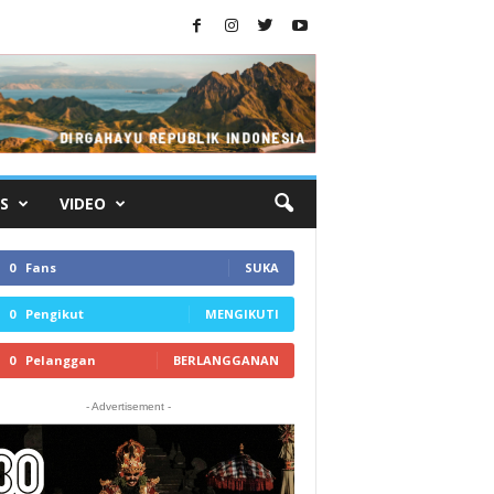
S
VIDEO
0
Fans
SUKA
0
Pengikut
MENGIKUTI
0
Pelanggan
BERLANGGANAN
- Advertisement -