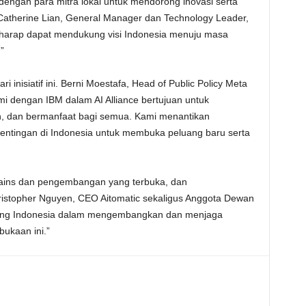
engan para mitra lokal untuk mendorong inovasi serta
 Catherine Lian, General Manager dan Technology Leader,
erharap dapat mendukung visi Indonesia menuju masa
”
inisiatif ini. Berni Moestafa, Head of Public Policy Meta
mi dengan IBM dalam AI Alliance bertujuan untuk
n, dan bermanfaat bagi semua. Kami menantikan
entingan di Indonesia untuk membuka peluang baru serta
 sains dan pengembangan yang terbuka, dan
ristopher Nguyen, CEO Aitomatic sekaligus Anggota Dewan
kung Indonesia dalam mengembangkan dan menjaga
bukaan ini.”