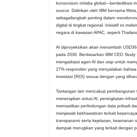
konsorsium nirlaba global—berdedikasi m
source. Didirikan oleh IBM bersama Meta
sebagailangkah penting dalam mendoron
digital di tingkat regional. Inisiatif ini me
negara di kawasan APAC, seperti Thailand
AI diproyeksikan akan menambah USD366 
pada 2030. Berdasarkan IBM CEO Study te
mengadopsi agen AI dan siap untuk memp
27% responden yang menyatakan bahwa s
investasi (ROI) sesuai dengan yang dihar
Tantangan lain mencakup pembangunan t
menerapkan solusi AI, peningkatan infrast
memastikan perlindungan data pribadi dan
menjawab kekhawatiran terkait kepercaya
transparansi serta kejelasan, keamanan s
dampak merugikan yang terkait dengan p