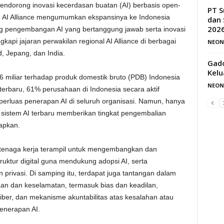
endorong inovasi kecerdasan buatan (AI) berbasis open-
PT S
, AI Alliance mengumumkan ekspansinya ke Indonesia
dan 
202
g pengembangan AI yang bertanggung jawab serta inovasi
lengkapi jajaran perwakilan regional AI Alliance di berbagai
NEON
, Jepang, dan India.
Gad
Kelu
miliar terhadap produk domestik bruto (PDB) Indonesia
NEON
rbaru, 61% perusahaan di Indonesia secara aktif
erluas penerapan AI di seluruh organisasi. Namun, hanya
istem AI terbaru memberikan tingkat pengembalian
apkan.
enaga kerja terampil untuk mengembangkan dan
ruktur digital guna mendukung adopsi AI, serta
 privasi. Di samping itu, terdapat juga tantangan dalam
an dan keselamatan, termasuk bias dan keadilan,
iber, dan mekanisme akuntabilitas atas kesalahan atau
enerapan AI.