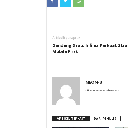
Artikulli paraprak
Gandeng Grab, Infinix Perkuat Stra
Mobile First
NEON-3
https://neracaonline.com
ARTIKEL TERKAIT
DARI PENULIS