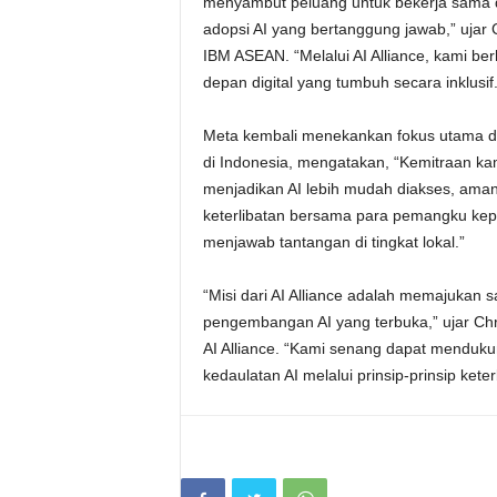
menyambut peluang untuk bekerja sama d
adopsi AI yang bertanggung jawab,” ujar
IBM ASEAN. “Melalui AI Alliance, kami b
depan digital yang tumbuh secara inklusif.
Meta kembali menekankan fokus utama dari 
di Indonesia, mengatakan, “Kemitraan ka
menjadikan AI lebih mudah diakses, ama
keterlibatan bersama para pemangku kep
menjawab tantangan di tingkat lokal.”
“Misi dari AI Alliance adalah memajukan
pengembangan AI yang terbuka,” ujar Ch
AI Alliance. “Kami senang dapat mendu
kedaulatan AI melalui prinsip-prinsip keter