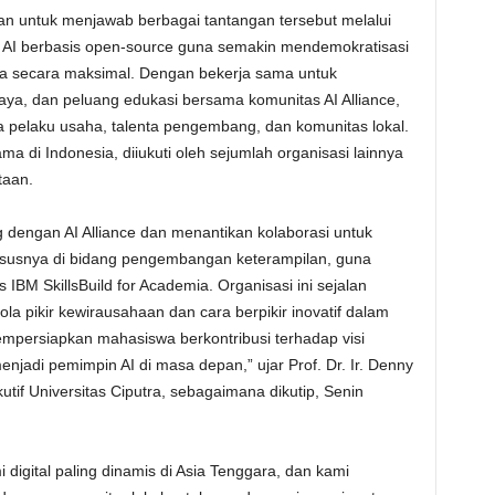
skan untuk menjawab berbagai tantangan tersebut melalui
I berbasis open-source guna semakin mendemokratisasi
ia secara maksimal. Dengan bekerja sama untuk
a, dan peluang edukasi bersama komunitas AI Alliance,
ra pelaku usaha, talenta pengembang, dan komunitas lokal.
ma di Indonesia, diiukuti oleh sejumlah organisasi lainnya
taan.
dengan AI Alliance dan menantikan kolaborasi untuk
hususnya di bidang pengembangan keterampilan, guna
IBM SkillsBuild for Academia. Organisasi ini sejalan
 pikir kewirausahaan dan cara berpikir inovatif dalam
mpersiapkan mahasiswa berkontribusi terhadap visi
njadi pemimpin AI di masa depan,” ujar Prof. Dr. Ir. Denny
tif Universitas Ciputra, sebagaimana dikutip, Senin
digital paling dinamis di Asia Tenggara, dan kami