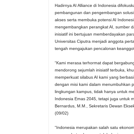
Hadirnya AI Alliance di Indonesia difoku
pembangunan dan pengembangan solusi A
akses serta membuka potensi AI Indones
mengembangkan perangkat AI, sumber day
inisiatif ini bertujuan memberdayakan pa
Universitas Ciputra menjadi anggota perta
tengah mengajukan pencalonan keanggo
“Kami merasa terhormat dapat bergabung 
mendorong sejumlah inisiatif terbuka, k
memperkuat silabus AI kami yang berbasis 
dengan misi kami dalam menumbuhkan pola
lingkungan kampus, tidak hanya untuk me
Indonesia Emas 2045, tetapi juga untuk me
Bernardus, M.M., Sekretaris Dewan Ekseku
(09/02)
“Indonesia merupakan salah satu ekonomi 