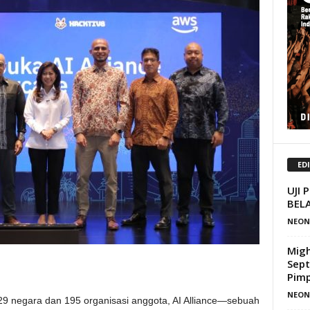
ED
UJI 
BELA
NEON
Migh
Sept
Pimp
NEON
 negara dan 195 organisasi anggota, AI Alliance—sebuah