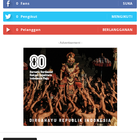
0
Fans
SUKA
0
Pengikut
MENGIKUTI
0
Pelanggan
BERLANGGANAN
- Advertisement -