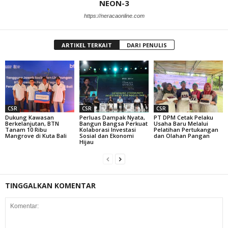
NEON-3
https://neracaonline.com
ARTIKEL TERKAIT
DARI PENULIS
CSR
CSR
CSR
Dukung Kawasan
Perluas Dampak Nyata,
PT DPM Cetak Pelaku
Berkelanjutan, BTN
Bangun Bangsa Perkuat
Usaha Baru Melalui
Tanam 10 Ribu
Kolaborasi Investasi
Pelatihan Pertukangan
Mangrove di Kuta Bali
Sosial dan Ekonomi
dan Olahan Pangan
Hijau
TINGGALKAN KOMENTAR