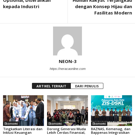
Opsional, Diserahkan
Hunian Rakyat Terjangkau
kepada Industri
dengan Konsep Hijau dan
Fasilitas Modern
NEON-3
https://neracaonline.com
ARTIKEL TERKAIT
DARI PENULIS
Ekonomi
Ekonomi
Ekonomi
Tingkatkan Literasi dan
Dorong Generasi Muda
BAZNAS, Kemenag, dan
Inklusi Keuangan
Lebih Cerdas Finansial,
Bappenas Integrasikan