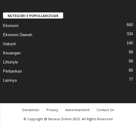
KATEGORI E POPULLARIZUAR
660
Ekonomi
334
Ekonomi Daerah
140
Industri
99
Keuangan
99
Lifestyle
80
Perbankan
77
Lainnya
Disclaimer
Privacy
Advertisement
Contact Us
© Copyright @ Neraca Online 2023. All Rights Reserved