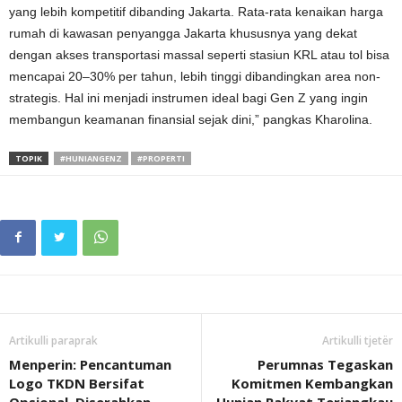
yang lebih kompetitif dibanding Jakarta. Rata-rata kenaikan harga
rumah di kawasan penyangga Jakarta khususnya yang dekat
dengan akses transportasi massal seperti stasiun KRL atau tol bisa
mencapai 20–30% per tahun, lebih tinggi dibandingkan area non-
strategis. Hal ini menjadi instrumen ideal bagi Gen Z yang ingin
membangun keamanan finansial sejak dini,” pangkas Kharolina.
TOPIK
#HUNIANGENZ
#PROPERTI
Artikulli paraprak
Artikulli tjetër
Menperin: Pencantuman
Perumnas Tegaskan
Logo TKDN Bersifat
Komitmen Kembangkan