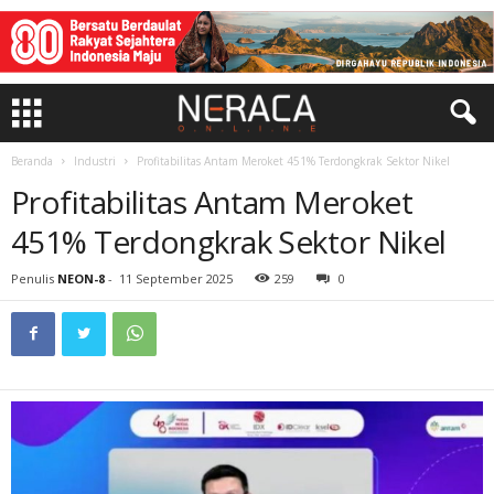
Beranda
Industri
Profitabilitas Antam Meroket 451% Terdongkrak Sektor Nikel
Profitabilitas Antam Meroket
451% Terdongkrak Sektor Nikel
Penulis
NEON-8
-
11 September 2025
259
0