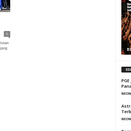
0
Rosan
ajang
ED
PGE 
Pana
NEON
Astr
Terb
NEON