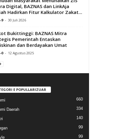
udah Masyarakat Menunaikan ZIS
ra Digital, BAZNAS dan LinkAja
iah Hadirkan Fitur Kalkulator Zakat...
-9
-
30 Juli 2026
ot Bukittinggi: BAZNAS Mitra
tegis Pemerintah Entaskan
skinan dan Berdayakan Umat
-0
-
12 Agustus 2025
TEGORI E POPULLARIZUAR
660
omi
334
mi Daerah
140
ri
99
ngan
99
yle