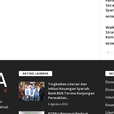
Perm
Seca
Syar
NEON
Walk
Stra
Kemi
NEON
ARTIKEL LAINNYA
KA
Ekon
Tingkatkan Literasi dan
Inklusi Keuangan Syariah,
Ekono
Bank BSN Terima Kunjungan
Perwakilan...
Indust
an
6 Agustus 2026
Keua
ktual,
Lifest
PTPN I (Persero) Perkuat