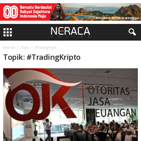
Beranda
Topik
#TradingKripto
Topik: #TradingKripto