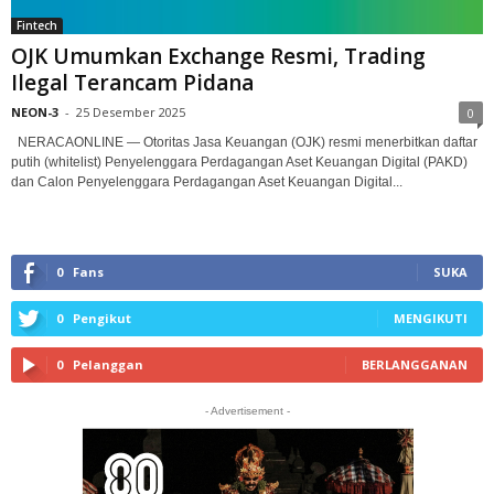
Fintech
OJK Umumkan Exchange Resmi, Trading
Ilegal Terancam Pidana
NEON-3
-
25 Desember 2025
0
NERACAONLINE — Otoritas Jasa Keuangan (OJK) resmi menerbitkan daftar
putih (whitelist) Penyelenggara Perdagangan Aset Keuangan Digital (PAKD)
dan Calon Penyelenggara Perdagangan Aset Keuangan Digital...
0
Fans
SUKA
0
Pengikut
MENGIKUTI
0
Pelanggan
BERLANGGANAN
- Advertisement -