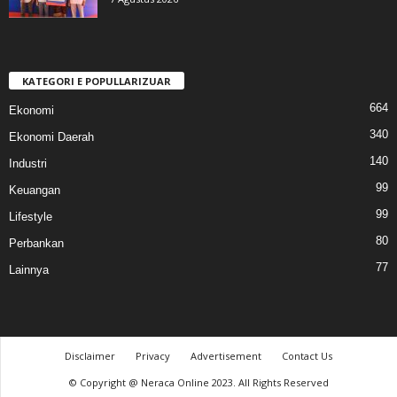
KATEGORI E POPULLARIZUAR
664
Ekonomi
340
Ekonomi Daerah
140
Industri
99
Keuangan
99
Lifestyle
80
Perbankan
77
Lainnya
Disclaimer
Privacy
Advertisement
Contact Us
© Copyright @ Neraca Online 2023. All Rights Reserved