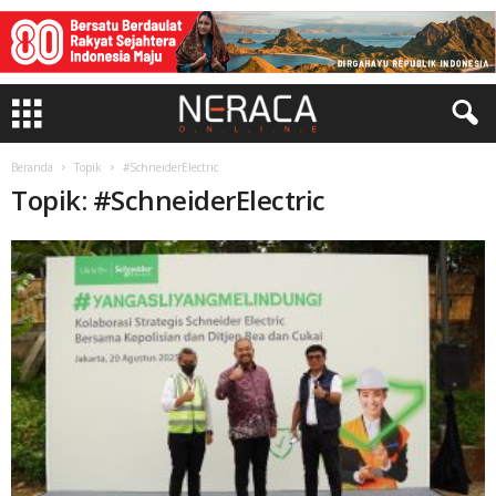
Beranda
Topik
#SchneiderElectric
Topik: #SchneiderElectric