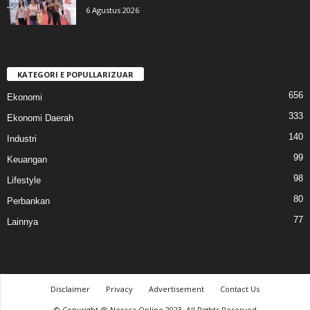
6 Agustus 2026
KATEGORI E POPULLARIZUAR
656
Ekonomi
333
Ekonomi Daerah
140
Industri
99
Keuangan
98
Lifestyle
80
Perbankan
77
Lainnya
Disclaimer
Privacy
Advertisement
Contact Us
© Copyright @ Neraca Online 2023. All Rights Reserved