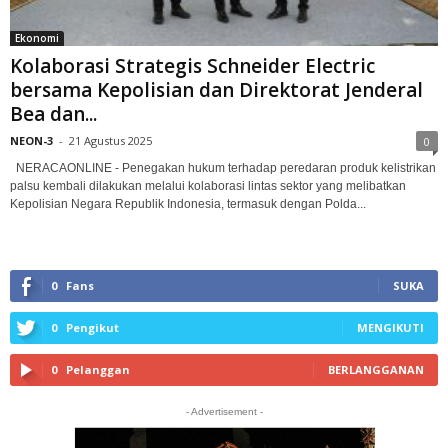
Ekonomi
Kolaborasi Strategis Schneider Electric
bersama Kepolisian dan Direktorat Jenderal
Bea dan...
NEON-3
-
21 Agustus 2025
0
NERACAONLINE - Penegakan hukum terhadap peredaran produk kelistrikan
palsu kembali dilakukan melalui kolaborasi lintas sektor yang melibatkan
Kepolisian Negara Republik Indonesia, termasuk dengan Polda...
0
Fans
SUKA
0
Pengikut
MENGIKUTI
0
Pelanggan
BERLANGGANAN
- Advertisement -